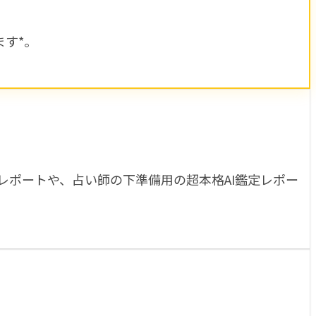
ます*。
ポートや、占い師の下準備用の超本格AI鑑定レポー