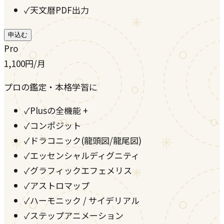
✓
天文暦PDF出力
申込む
Pro
1,100
円
/月
プロの鑑定・本格学習に
✓
Plusの全機能 +
✓
コンポジット
✓
ドラコニック(龍頭図/龍尾図)
✓
エッセンシャルディグニティ
✓
グラフィックエフェメリス
✓
アストロマップ
✓
ハーモニック / サイデリアル
✓
ステップアニメーション