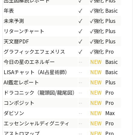
出生図解読レポート
✓
✓
強化
Plus
年表
✓
✓
強化
Basic
未来予測
✓
✓
強化
Plus
リターンチャート
✓
✓
強化
Plus
天文暦PDF
✓
✓
強化
Plus
グラフィックエフェメリス
✓
✓
強化
Pro
今日の星のエネルギー
--
NEW
Basic
LISAチャット（AI占星術師）
--
NEW
Basic
AI鑑定レポート
--
NEW
Plus
ドラコニック（龍頭図/龍尾図）
--
NEW
Pro
コンポジット
--
NEW
Pro
ダビソン
--
NEW
Max
エッセンシャルディグニティ
--
NEW
Pro
アストロマップ
--
NEW
Pro