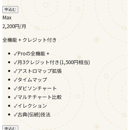
申込む
Max
2,200
円
/月
全機能 + クレジット付き
✓
Proの全機能 +
✓
月3クレジット付き(1,500円相当)
✓
アストロマップ拡張
✓
タイムマップ
✓
ダビソンチャート
✓
マルチチャート比較
✓
イレクション
✓
古典(伝統)技法
申込む