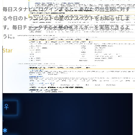
毎日スタナビにログインすると、あなたの出生図に対す
る今日のトランジットの星のアスペクトをお知らせしま
す。毎日チェックすると星のエネルギーを実感できるよ
うに。
Star
Navigator
♀︎
T
✱