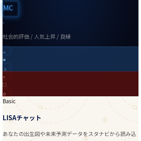
MC
N
社会的評価 / 人気上昇 / 良縁
♃︎
✱
☽︎
♆︎
□
☉︎
Basic
LISAチャット
あなたの出生図や未来予測データをスタナビから読み込