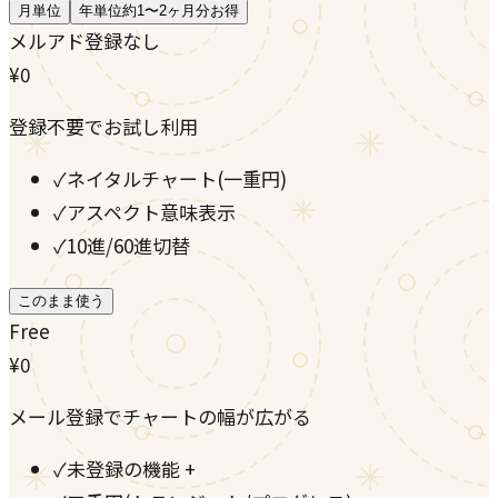
月単位
年単位
約1〜2ヶ月分お得
メルアド登録なし
¥0
登録不要でお試し利用
✓
ネイタルチャート(一重円)
✓
アスペクト意味表示
✓
10進/60進切替
このまま使う
Free
¥0
メール登録でチャートの幅が広がる
✓
未登録の機能 +