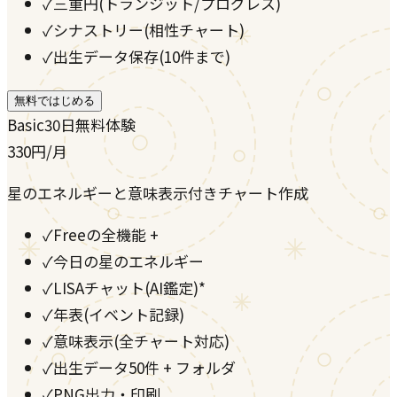
✓
三重円(トランジット/プログレス)
✓
シナストリー(相性チャート)
✓
出生データ保存(10件まで)
無料ではじめる
Basic
30日無料体験
330
円
/月
星のエネルギーと意味表示付きチャート作成
✓
Freeの全機能 +
✓
今日の星のエネルギー
✓
LISAチャット(AI鑑定)*
✓
年表(イベント記録)
✓
意味表示(全チャート対応)
✓
出生データ50件 + フォルダ
✓
PNG出力・印刷