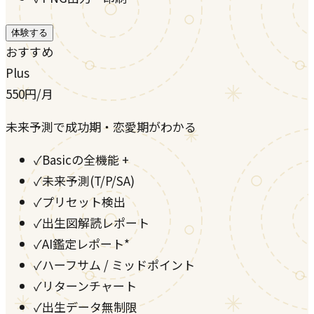
体験する
おすすめ
Plus
550
円
/月
未来予測で成功期・恋愛期がわかる
✓
Basicの全機能 +
✓
未来予測(T/P/SA)
✓
プリセット検出
✓
出生図解読レポート
✓
AI鑑定レポート*
✓
ハーフサム / ミッドポイント
✓
リターンチャート
✓
出生データ無制限